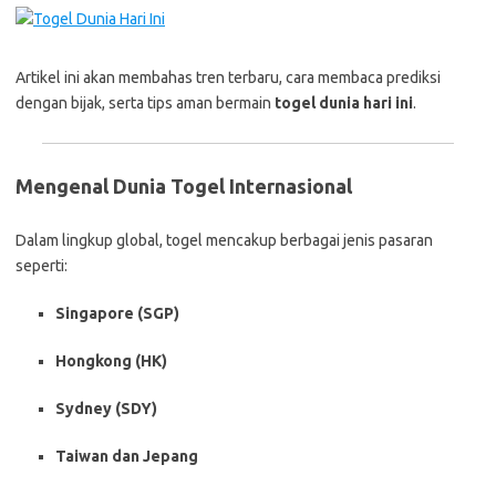
Artikel ini akan membahas tren terbaru, cara membaca prediksi
dengan bijak, serta tips aman bermain
togel dunia hari ini
.
Mengenal Dunia Togel Internasional
Dalam lingkup global, togel mencakup berbagai jenis pasaran
seperti:
Singapore (SGP)
Hongkong (HK)
Sydney (SDY)
Taiwan dan Jepang