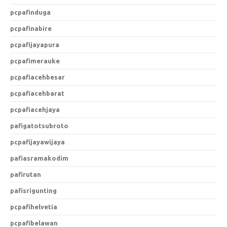
pcpafinduga
pcpafinabire
pcpafijayapura
pcpafimerauke
pcpafiacehbesar
pcpafiacehbarat
pcpafiacehjaya
pafigatotsubroto
pcpafijayawijaya
pafiasramakodim
pafirutan
pafisrigunting
pcpafihelvetia
pcpafibelawan