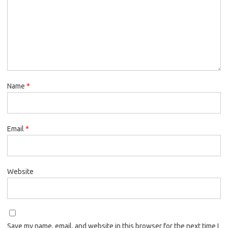
Name
*
Email
*
Website
Save my name, email, and website in this browser for the next time I